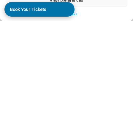
View preferences
Book Your Tickets
Cookie Policy
Εξερεύνησε την Τήνο
με την Trippy.gr – Μια
Ιδιωτική Εκδρομή
που θα σου Μείνει
Αξέχαστη
Ζήσε την Τήνο όπως ποτέ πριν, μέσα από μια μοναδική
ολοήμερη ιδιωτική περιήγηση διάρκειας 6,5 ωρών. Η
διαδρομή μας περνά μέσα από παραδοσιακά χωριά,
απίθανες φυσικές ομορφιές και πολιτιστικά αξιοθέατα
που αναδεικνύουν τον αυθεντικό χαρακτήρα του